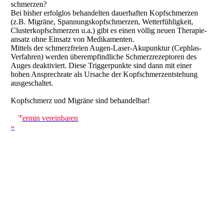
schmerzen?
Bei bisher erfolglos behandelten dauerhaften Kopfschmerzen
(z.B. Migräne, Spannungs­kopfschmerzen, Wetter­fühligkeit,
Cluster­kopf­schmerzen u.a.) gibt es einen völlig neuen Therapie­
ansatz ohne Einsatz von Medi­kamenten.
Mittels der schmerz­freien Augen-Laser-Akupunktur (Cephlas-
Verfahren) werden über­empfindliche Schmerz­rezeptoren des
Auges deaktiviert. Diese Trigger­punkte sind dann mit einer
hohen Ansprechrate als Ursache der Kopf­schmerz­entstehung
ausgeschaltet.
Kopfschmerz und Migräne sind behandelbar!
Termin vereinbaren
»