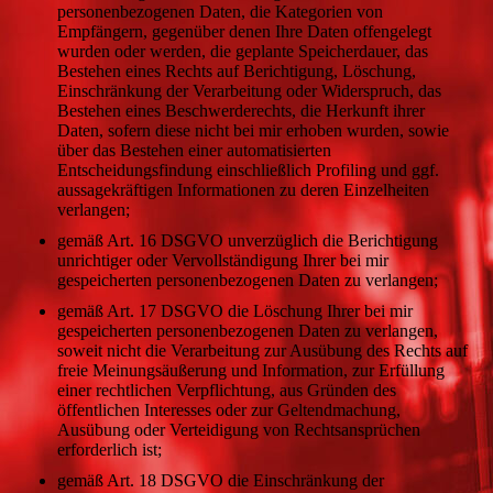
personenbezogenen Daten, die Kategorien von
Empfängern, gegenüber denen Ihre Daten offengelegt
wurden oder werden, die geplante Speicherdauer, das
Bestehen eines Rechts auf Berichtigung, Löschung,
Einschränkung der Verarbeitung oder Widerspruch, das
Bestehen eines Beschwerderechts, die Herkunft ihrer
Daten, sofern diese nicht bei mir erhoben wurden, sowie
über das Bestehen einer automatisierten
Entscheidungsfindung einschließlich Profiling und ggf.
aussagekräftigen Informationen zu deren Einzelheiten
verlangen;
gemäß Art. 16 DSGVO unverzüglich die Berichtigung
unrichtiger oder Vervollständigung Ihrer bei mir
gespeicherten personenbezogenen Daten zu verlangen;
gemäß Art. 17 DSGVO die Löschung Ihrer bei mir
gespeicherten personenbezogenen Daten zu verlangen,
soweit nicht die Verarbeitung zur Ausübung des Rechts auf
freie Meinungsäußerung und Information, zur Erfüllung
einer rechtlichen Verpflichtung, aus Gründen des
öffentlichen Interesses oder zur Geltendmachung,
Ausübung oder Verteidigung von Rechtsansprüchen
erforderlich ist;
gemäß Art. 18 DSGVO die Einschränkung der