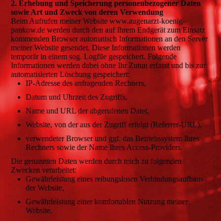
2. Erhebung und Speicherung personenbezogener Daten
sowie Art und Zweck von deren Verwendung
Beim Aufrufen meiner Website www.augenarzt-koenig-
pankow.de werden durch den auf Ihrem Endgerät zum Einsatz
kommenden Browser automatisch Informationen an den Server
meiner Website gesendet. Diese Informationen werden
temporär in einem sog. Logfile gespeichert. Folgende
Informationen werden dabei ohne Ihr Zutun erfasst und bis zur
automatisierten Löschung gespeichert:
IP-Adresse des anfragenden Rechners,
Datum und Uhrzeit des Zugriffs,
Name und URL der abgerufenen Datei,
Website, von der aus der Zugriff erfolgt (Referrer-URL),
verwendeter Browser und ggf. das Betriebssystem Ihres
Rechners sowie der Name Ihres Access-Providers.
Die genannten Daten werden durch mich zu folgenden
Zwecken verarbeitet:
Gewährleistung eines reibungslosen Verbindungsaufbaus
der Website,
Gewährleistung einer komfortablen Nutzung meiner
Website,