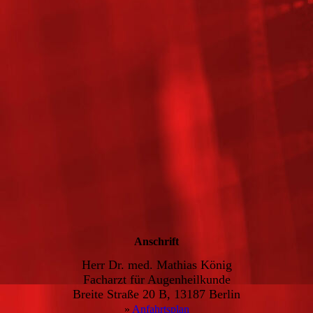
Anschrift
Herr Dr. med. Mathias König
Facharzt für Augenheilkunde
Breite Straße 20 B, 13187 Berlin
»
Anfahrtsplan