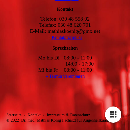
Kontakt
Telefon: 030 48 558 92
Telefax: 030 48 620 701
E-Mail: mathiaskoenig@gmx.net
»
Kontaktformular
Sprechzeiten
Mo bis Di 08:00 - 11:00
14:00 - 17:00
Mi bis Fr 08:00 - 11:00
» Termin vereinbaren
Startseite
•
Kontakt
•
Impressum & Datenschutz
© 2022 Dr. med. Mathias König Facharzt für Augenheilkunde