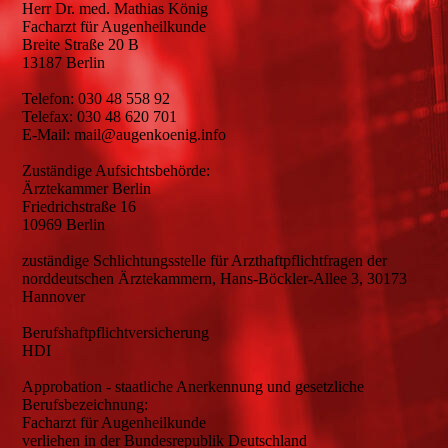
Herr Dr. med. Mathias König
Facharzt für Augenheilkunde
Breite Straße 20 B
13187 Berlin
Telefon: 030 48 558 92
Telefax: 030 48 620 701
E-Mail: mail@augenkoenig.info
Zuständige Aufsichtsbehörde:
Ärztekammer Berlin
Friedrichstraße 16
10969 Berlin
zuständige Schlichtungsstelle für Arzthaftpflichtfragen der
norddeutschen Ärztekammern, Hans-Böckler-Allee 3, 30173
Hannover
Berufshaftpflichtversicherung
HDI
Approbation - staatliche Anerkennung und gesetzliche
Berufsbezeichnung:
Facharzt für Augenheilkunde
verliehen in der Bundesrepublik Deutschland