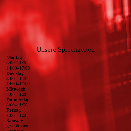
Unsere Sprechzeiten
Montag
8
:
00
–
11
:
00
14
:
00
–
17
:
00
Dienstag
8
:
00
–
11
:
00
14
:
00
–
17
:
00
Mittwoch
8
:
00
–
11
:
00
Donnerstag
8
:
00
–
11
:
00
Freitag
8
:
00
–
11
:
00
Samstag
geschlossen